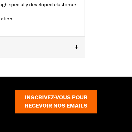
ugh specially developed elastomer
tation
 and Harley-Davidson Universal
INSCRIVEZ-VOUS POUR
RECEVOIR NOS EMAILS