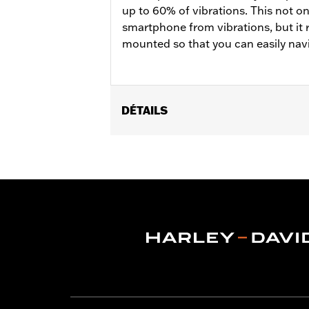
up to 60% of vibrations. This not on
smartphone from vibrations, but it 
mounted so that you can easily navi
DÉTAILS
Fits Harley-Davidson Universal Phon
Phone Carrier and Handlebar Mount 
Installation Instructions
Sold In Units:
Each
In the Box:
Anti-Vibration Module and 