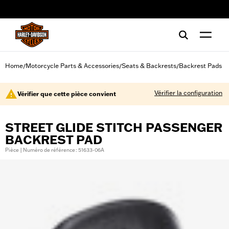
web accessibility
Home
Motorcycle Parts & Accessories
Seats & Backrests
Backrest Pads
/
/
/
Vérifier la configuration
Vérifier que cette pièce convient
STREET GLIDE STITCH PASSENGER
BACKREST PAD
Pièce | Numéro de référence : 51633-06A