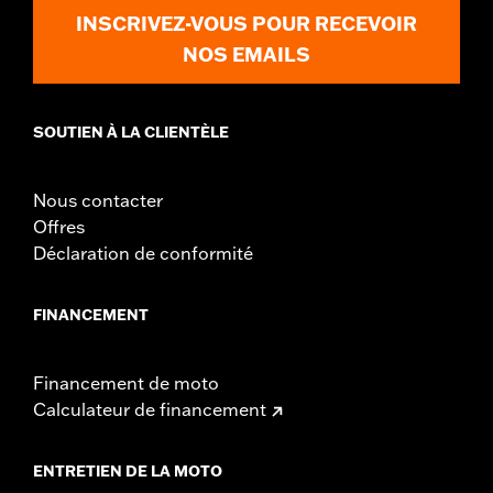
later FLHXL, FLHXLSE and FLTRXL models.
INSCRIVEZ-VOUS POUR RECEVOIR
Installation Instructions
NOS EMAILS
Rider Position:
Passenger
Height:
8 Inches
Sold In Units:
Each
SOUTIEN À LA CLIENTÈLE
Material Height UOM:
Inches
Material:
Vinyl
Nous contacter
Width:
12 Inches
Offres
In the Box:
Backrest pad, mounting bracket, spacers, and
Déclaration de conformité
screws
Material Width UOM:
Inches
WARRANTY:
1 year limited warranty – Go to
www.h-
FINANCEMENT
d.com/warranty
for full details
Financement de moto
Calculateur de financement
ENTRETIEN DE LA MOTO