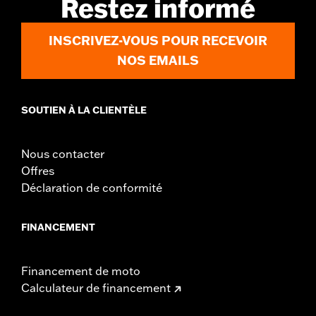
Restez informé
Material Diameter UOM:
Inches
Sold In Units:
Pair
INSCRIVEZ-VOUS POUR RECEVOIR
In the Box:
Right and left hand grip
WARRANTY:
1 year limited warranty – Go to
www.h-
NOS EMAILS
d.com/warranty
for full details
SOUTIEN À LA CLIENTÈLE
Nous contacter
Offres
Déclaration de conformité
FINANCEMENT
Financement de moto
Calculateur de financement