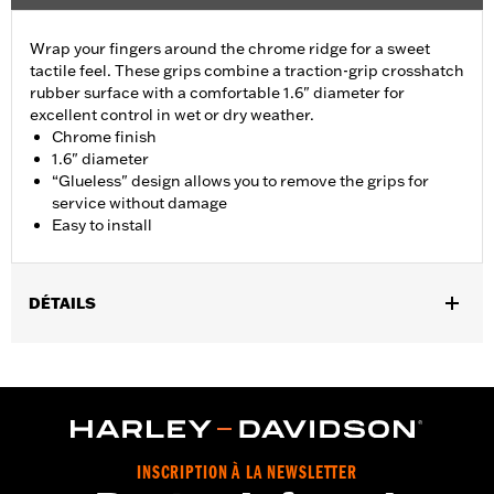
Wrap your fingers around the chrome ridge for a sweet
tactile feel. These grips combine a traction-grip crosshatch
rubber surface with a comfortable 1.6" diameter for
excellent control in wet or dry weather.
Chrome finish
1.6" diameter
“Glueless" design allows you to remove the grips for
service without damage
Easy to install
DÉTAILS
Fits ’02-’17 VRSC, ’96-later XL, ’08-’13 XR, ’96-’17 Dyna (except
FXDLS), ’95-’15 Softail (except FLSTNSE, FLSTSE and FXSBSE
and ’11-’12 FLSTSE) ’96-’07 Touring models.
Installation Instructions
Collection:
Airflow
INSCRIPTION À LA NEWSLETTER
Diameter:
1.6