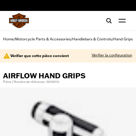
web accessibility
Home
Motorcycle Parts & Accessories
Handlebars & Controls
Hand Grips
/
/
/
Vérifier la configuration
Vérifier que cette pièce convient
AIRFLOW HAND GRIPS
Pièce | Numéro de référence : 56100112