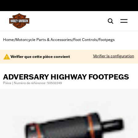
web accessibility
Home
Motorcycle Parts & Accessories
Foot Controls
Footpegs
/
/
/
Vérifier la configuration
Vérifier que cette pièce convient
ADVERSARY HIGHWAY FOOTPEGS
Pièce | Numéro de référence : 50502249