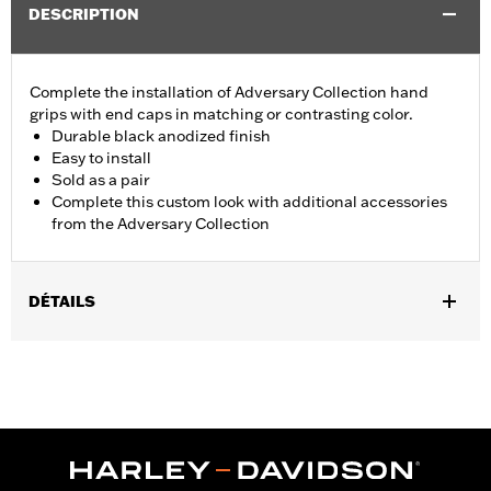
DESCRIPTION
Complete the installation of Adversary Collection hand
grips with end caps in matching or contrasting color.
Durable black anodized finish
Easy to install
Sold as a pair
Complete this custom look with additional accessories
from the Adversary Collection
DÉTAILS
Fits ’21-later Revolution® Max engine-equipped models (except
RA1250S, '24-later RA1250SE and RA1250ST). Does not fit with
wind deflectors.
Installation Instructions
Collection:
Adversary
Sold In Units:
Pair