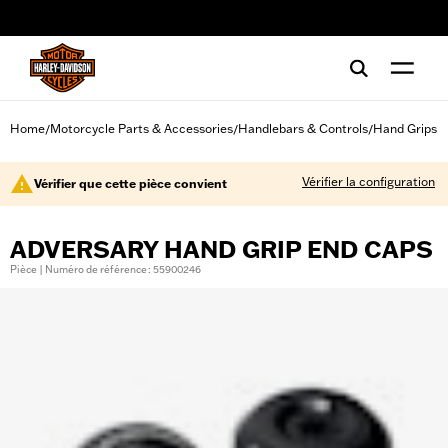
web accessibility
Home
Motorcycle Parts & Accessories
Handlebars & Controls
Hand Grips
/
/
/
Vérifier la configuration
Vérifier que cette pièce convient
ADVERSARY HAND GRIP END CAPS
Pièce | Numéro de référence : 55900246