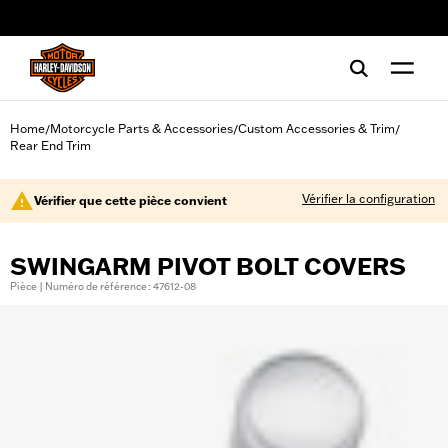
web accessibility
Home
Motorcycle Parts & Accessories
Custom Accessories & Trim
/
/
/
Rear End Trim
Vérifier la configuration
Vérifier que cette pièce convient
SWINGARM PIVOT BOLT COVERS
Pièce | Numéro de référence : 47612-08