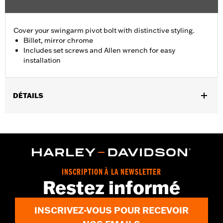
Cover your swingarm pivot bolt with distinctive styling.
Billet, mirror chrome
Includes set screws and Allen wrench for easy
installation
DÉTAILS
Fits '08-'17 Softail® models (except FXCW, FXCWC, FXSB,
FXSBSE, FXSE and FXST-Aus and models equipped with
Passenger Footboard Kits).
Position On Bike:
Rear
Sold In Units:
Pair
INSCRIPTION À LA NEWSLETTER
In the Box:
set screws and Allen® wrench
Restez informé
WARRANTY:
1 year limited warranty – Go to
www.h-
d.com/warranty
for full details
INSCRIVEZ-VOUS POUR RECEVOIR