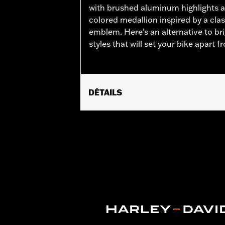
with brushed aluminum highlights a
colored medallion inspired by a cla
emblem. Here’s an alternative to br
styles that will set your bike apart 
DÉTAILS
Fits '21-later Revolution Max engine-
Installation Instructions
Collection:
'66 Collection
Sold In Units:
Each
In the Box:
Alternator Plug Cover, O-r
WARRANTY:
,,,,,,,,,,,,,,,,,,,,,,,,,,,,,,,,,,,,,,,,,,,,,,