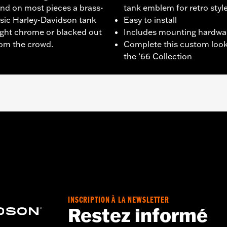
nd on most pieces a brass-
tank emblem for retro styl
ssic Harley-Davidson tank
Easy to install
ight chrome or blacked out
Includes mounting hardwa
from the crowd.
Complete this custom look
the ‘66 Collection
equipped models.
ing and installation instructions
,,,,,,,,,,,,,,,,,,,,,
INSCRIPTION À LA NEWSLETTER
Restez informé