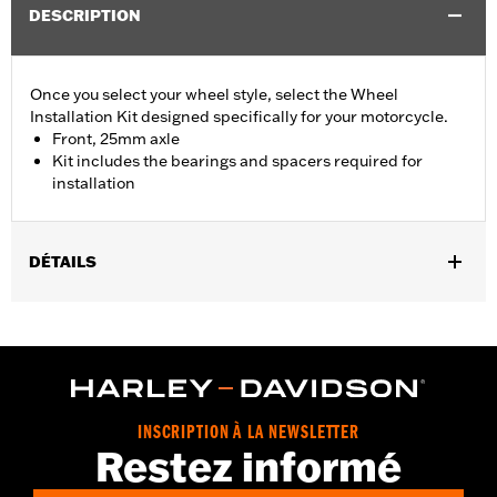
DESCRIPTION
Once you select your wheel style, select the Wheel
Installation Kit designed specifically for your motorcycle.
Front, 25mm axle
Kit includes the bearings and spacers required for
installation
DÉTAILS
Fits '15-later XG (except XG750A), '08-later XL without ABS
brakes and '13-'17 FXSB models without ABS brakes.
Position On Bike:
Front
Sold In Units:
Each
In the Box:
Bearings, spacers and instruction sheet
INSCRIPTION À LA NEWSLETTER
WARRANTY:
1 year limited warranty – Go to
www.h-
Restez informé
d.com/warranty
for full details