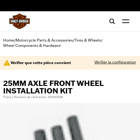
web accessibility
Home
Motorcycle Parts & Accessories
Tires & Wheels
/
/
/
Wheel Components & Hardware
Vérifier la configuration
Vérifier que cette pièce convient
25MM AXLE FRONT WHEEL
INSTALLATION KIT
Pièce | Numéro de référence : 42400008