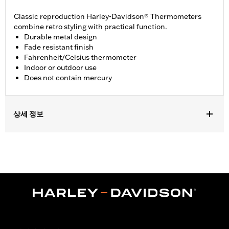
Classic reproduction Harley-Davidson® Thermometers
combine retro styling with practical function.
Durable metal design
Fade resistant finish
Fahrenheit/Celsius thermometer
Indoor or outdoor use
Does not contain mercury
상세 정보
Gender:
Unisex
Dimension Description:
17" H x 5" L / 43.18 x 12.7 cm