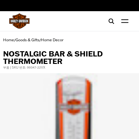
web accessibility
Home
Goods & Gifts
Home Decor
/
/
NOSTALGIC BAR & SHIELD
THERMOMETER
부품 | SKU 번호: 99347-22VX