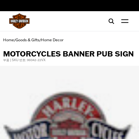
web accessibility
Home
Goods & Gifts
Home Decor
/
/
MOTORCYCLES BANNER PUB SIGN
부품 | SKU 번호: 99342-22VX