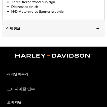
Three-tiered wood pub sign
Distressed finish
H-D Motorcycles Banner graphic
상세 정보
Gender:
Unisex
Dimension Description:
14" H x 22" L x 0.75" W / 35.56 x 55.88 x
1.91 cm
라이딩 배우기
모터사이클 연수
고객 지원