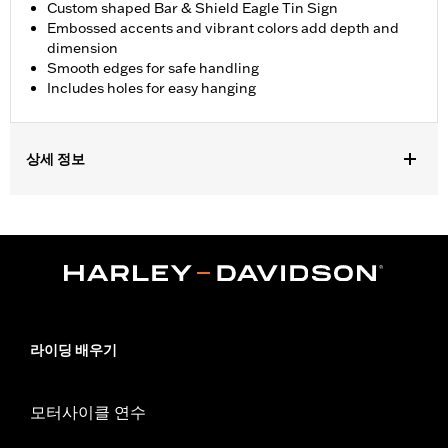
Custom shaped Bar & Shield Eagle Tin Sign
Embossed accents and vibrant colors add depth and
dimension
Smooth edges for safe handling
Includes holes for easy hanging
상세 정보
Gender:
Unisex
Dimension Description:
20" H x 15.5" W
라이딩 배우기
모터사이클 연수