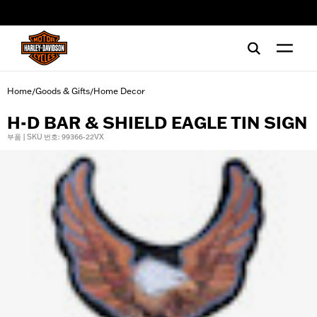
web accessibility
Home
Goods & Gifts
Home Decor
/
/
H-D BAR & SHIELD EAGLE TIN SIGN
부품 | SKU 번호: 99366-22VX