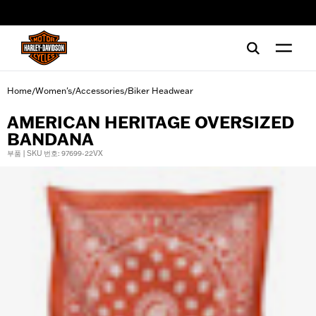
web accessibility
Home
Women's
Accessories
Biker Headwear
/
/
/
AMERICAN HERITAGE OVERSIZED
BANDANA
부품 | SKU 번호: 97699-22VX