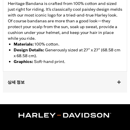
Heritage Bandana is crafted from 100% cotton and sized
just right for riding. It’s classically cool paisley design melds
with our most iconic logo for a tried-and-true Harley look.
Of course bandanas are more than a good look—they
protect your scalp from the sun, soak up sweat, provide a
cushion under your helmet, and keep your hair in place
while you ride.
Materials
:
100% cotton.
Design Details
:
Generously sized at 27" x 27" (68.58 cm
x 68.58 cm).
Graphics
:
Soft-hand print.
상세 정보
Gender:
Women
WARRANTY:
90 day limited warranty - Go to
www.h-
d.com/warranty
for full details
Origin:
Imported