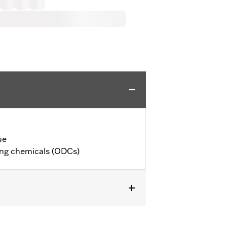
ue
ing chemicals (ODCs)