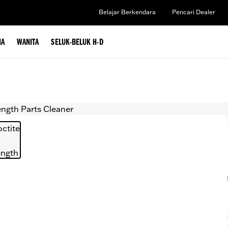
Belajar Berkendara
Pencari Dealer
IA
WANITA
SELUK-BELUK H-D