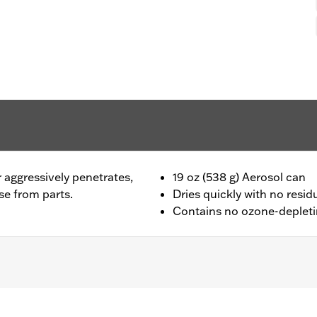
 aggressively penetrates,
19 oz (538 g) Aerosol can
se from parts.
Dries quickly with no resid
Contains no ozone-deplet