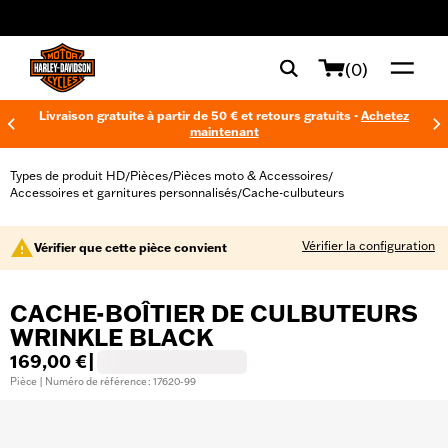
web accessibility
(0)
Livraison gratuite à partir de 50 € et retours gratuits -
Achetez
maintenant
Types de produit HD
Pièces
Pièces moto & Accessoires
/
/
/
Accessoires et garnitures personnalisés
Cache-culbuteurs
/
Vérifier la configuration
Vérifier que cette pièce convient
CACHE-BOÎTIER DE CULBUTEURS
WRINKLE BLACK
169,00 €
|
Pièce | Numéro de référence : 17620-99