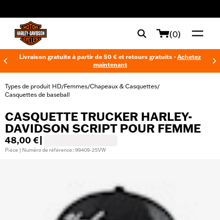
web accessibility
(0)
Livraison gratuite à partir de 50 € et retours gratuits -
Achetez
maintenant
Types de produit HD
Femmes
Chapeaux & Casquettes
/
/
/
Casquettes de baseball
CASQUETTE TRUCKER HARLEY-
DAVIDSON SCRIPT POUR FEMME
48,00 €
|
Pièce | Numéro de référence : 99409-25VW