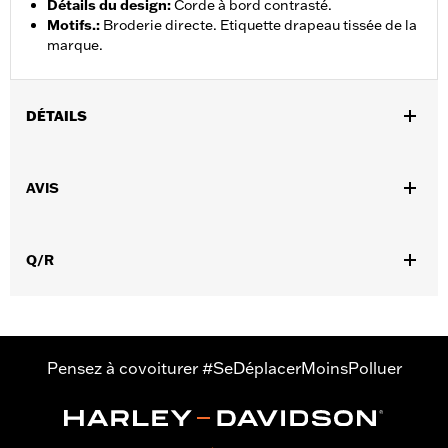
Détails du design
:
Corde à bord contrasté.
Motifs.
:
Broderie directe. Etiquette drapeau tissée de la
marque.
DÉTAILS
Sexe:
Unisexe
AVIS
GARANTIE:
Garantie limitée de 2 ans – Rendez-vous sur
www.h-
d.com/warranty
pour plus de détails
Origine:
Importé
Q/R
Pensez à covoiturer #SeDéplacerMoinsPolluer