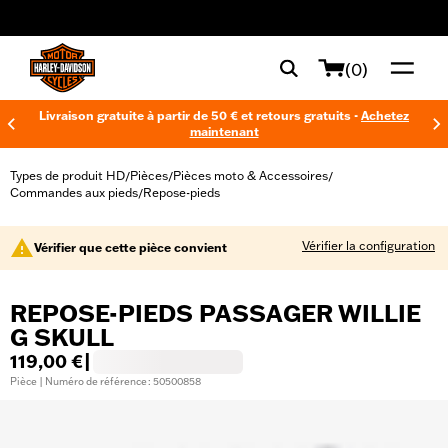
web accessibility
(0)
Livraison gratuite à partir de 50 € et retours gratuits -
Achetez
maintenant
Types de produit HD
Pièces
Pièces moto & Accessoires
/
/
/
Commandes aux pieds
Repose-pieds
/
Vérifier la configuration
Vérifier que cette pièce convient
REPOSE-PIEDS PASSAGER WILLIE
G SKULL
119,00 €
|
Pièce | Numéro de référence : 50500858