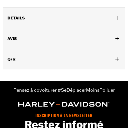
DÉTAILS
Sexe:
Hommes
AVIS
Collection:
Willie G Skull
,
Caractéristiques fonctionnelles:
Ventilé
Dos extensible -
,
,
Basique
Fermeture éclair à double sens sur le devant
Poches
,
,
Q/R
zippées
Protection inclue
Poches de protection
GARANTIE:
3 year limited warranty – Go to
www.h-
d.com/warranty
for full details
,
,
Technology:
Action Back
Shop To Be:
Cool
Pensez à covoiturer #SeDéplacerMoinsPolluer
Origine:
Imported
INSCRIPTION À LA NEWSLETTER
Restez informé