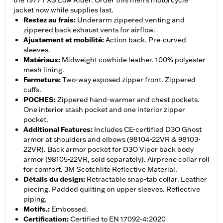
the 1977 FXS Low Rider. Order this men’s motorcycle
jacket now while supplies last.
Restez au frais
:
Underarm zippered venting and
zippered back exhaust vents for airflow.
Ajustement et mobilité
:
Action back. Pre-curved
sleeves.
Matériaux
:
Midweight cowhide leather. 100% polyester
mesh lining.
Fermeture
:
Two-way exposed zipper front. Zippered
cuffs.
POCHES
:
Zippered hand-warmer and chest pockets.
One interior stash pocket and one interior zipper
pocket.
Additional Features
:
Includes CE-certified D3O Ghost
armor at shoulders and elbows (98104-22VR & 98103-
22VR). Back armor pocket for D3O Viper back body
armor (98105-22VR, sold separately). Airprene collar roll
for comfort. 3M Scotchlite Reflective Material.
Détails du design
:
Retractable snap-tab collar. Leather
piecing. Padded quilting on upper sleeves. Reflective
piping.
Motifs.
:
Embossed.
Certification
:
Certified to EN 17092-4:2020