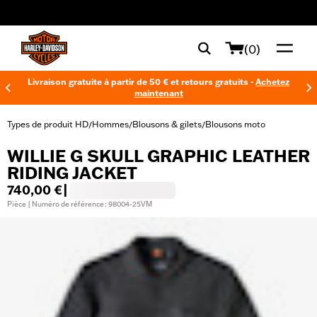
web accessibility
(0)
Livraison gratuite à partir de 50 € et retours gratuits -
Achetez
maintenant
Types de produit HD
Hommes
Blousons & gilets
Blousons moto
/
/
/
WILLIE G SKULL GRAPHIC LEATHER
RIDING JACKET
740,00 €
|
Pièce | Numéro de référence : 98004-25VM