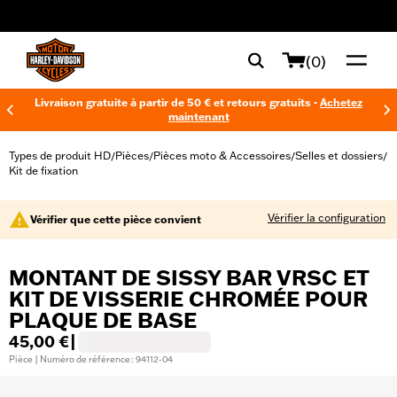
web accessibility
(0)
Livraison gratuite à partir de 50 € et retours gratuits -
Achetez
maintenant
Types de produit HD
Pièces
Pièces moto & Accessoires
Selles et dossiers
/
/
/
/
Kit de fixation
Vérifier la configuration
Vérifier que cette pièce convient
MONTANT DE SISSY BAR VRSC ET
KIT DE VISSERIE CHROMÉE POUR
PLAQUE DE BASE
45,00 €
|
Pièce | Numéro de référence : 94112-04