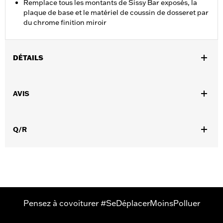
Remplace tous les montants de Sissy Bar exposés, la
plaque de base et le matériel de coussin de dosseret par
du chrome finition miroir
DÉTAILS
Convient aux modèles VRSC™ de 2002 à 2011 (sauf VRSCF)
équipés d'une plaque de base d'aile et d'un montant Sissy Bar.
AVIS
Instructions d’installation
Vendu à l'unité:
Chaque
Dans la boîte:
Vis à tête ronde chromées
Q/R
Pensez à covoiturer #SeDéplacerMoinsPolluer