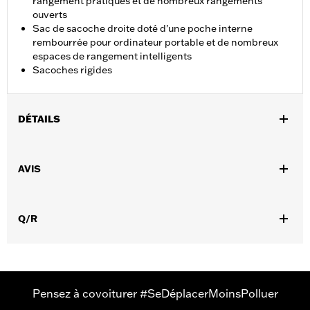
rangement pratiques et de nombreux rangements
ouverts
Sac de sacoche droite doté d'une poche interne
rembourrée pour ordinateur portable et de nombreux
espaces de rangement intelligents
Sacoches rigides
DÉTAILS
Convient aux modèles Touring à partir de 1993 (sauf FLTRXRRSE
à partir de 2025) équipés de sacoches rigides. Vendus par paire.
AVIS
Résistant à l'eau:
Oui
Vendu à l'unité:
Paire
Matière:
Nylon
Q/R
Dans la boîte:
Travel-Pak de sacoches gauche et droit
Pensez à covoiturer #SeDéplacerMoinsPolluer