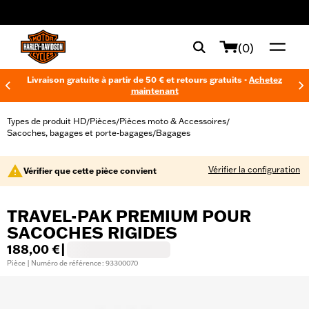
web accessibility
(0)
Livraison gratuite à partir de 50 € et retours gratuits -
Achetez
maintenant
Types de produit HD
Pièces
Pièces moto & Accessoires
/
/
/
Sacoches, bagages et porte-bagages
Bagages
/
Vérifier la configuration
Vérifier que cette pièce convient
TRAVEL-PAK PREMIUM POUR
SACOCHES RIGIDES
188,00 €
|
Pièce | Numéro de référence : 93300070