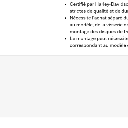
Certifié par Harley-David
strictes de qualité et de dur
Nécessite l’achat séparé d
au modèle, de la visserie de
montage des disques de fr
Le montage peut nécessite
correspondant au modèle 
, FLHTCUTGSE à partir de 2019, FLTRT à partir de 2023, 
itent l'achat séparé de pneus réf. 43200046.
n de roue, matériel de pignon et de disque
installation