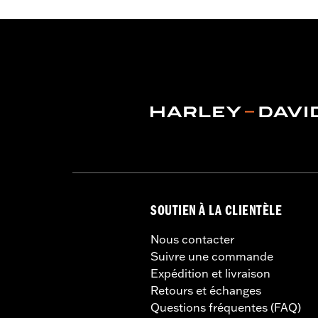
Taille de jante:
18
GARANTIE:
Garantie limitée de deux
NOTES:
Nécessite l’achat séparé du ki
des disques de freins. Voir la
pneu correspondant au modè
SOUTIEN À LA CLIENTÈLE
Nous contacter
Suivre une commande
Expédition et livraison
Retours et échanges
Questions fréquentes (FAQ)