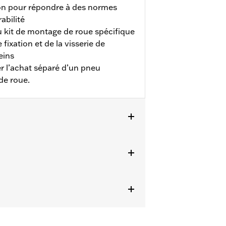
son pour répondre à des normes
abilité
u kit de montage de roue spécifique
 fixation et de la visserie de
eins
r l’achat séparé d’un pneu
de roue.
FLHLT et FLHLTSE à partir de 2026.