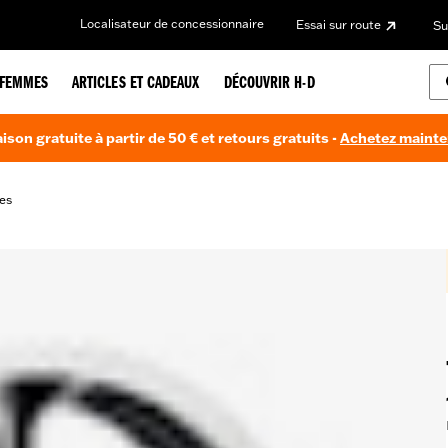
Localisateur de concessionnaire
Essai sur route
Su
FEMMES
ARTICLES ET CADEAUX
DÉCOUVRIR H-D
aison gratuite à partir de 50 € et retours gratuits -
Achetez maint
es