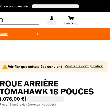
ivre une commande
Panier(0)
enant
Maillots 
Vérifier la configuration
Vérifier que cette pièce convient
ROUE ARRIÈRE
TOMAHAWK 18 POUCES
1.076,00 €
|
Pièce | Numéro de référence : 40900651