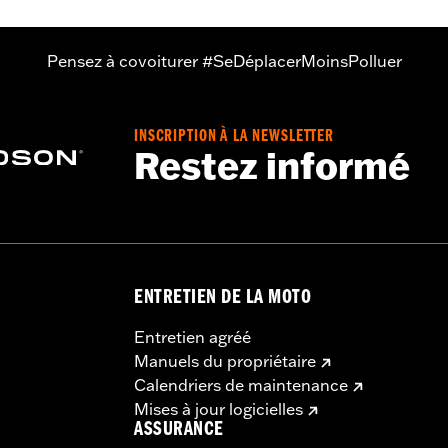
 ans - Rendez-vous sur
www.h-d.com/warranty
pour plus de 
Pensez à covoiturer #SeDéplacerMoinsPolluer
t de montage de roue spécifique au modèle, de la visserie de
 notice pour de plus amples détails. Le montage peut nécessi
le.
INSCRIPTION À LA NEWSLETTER
Restez informé
ENTRETIEN DE LA MOTO
Entretien agréé
Manuels du propriétaire
Calendriers de maintenance
Mises à jour logicielles
ASSURANCE