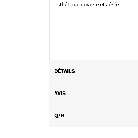
esthétique ouverte et aérée.
DÉTAILS
Convient aux modèles FLRT, FLHTCUTG
Les modèles FLRT et FLHTCUTG nécess
AVIS
Instructions d’installation
Position sur la moto:
Arrière
Vendu séparément:
Q/R
Kit d'installatio
Vendu à l'unité:
Chaque
Matière:
Aluminium coulé
Dans la boîte:
Roue et instructions d’