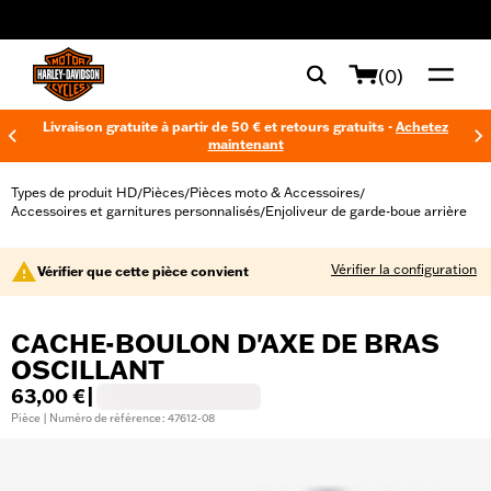
web accessibility
(0)
Livraison gratuite à partir de 50 € et retours gratuits -
Achetez
maintenant
Types de produit HD
Pièces
Pièces moto & Accessoires
/
/
/
Accessoires et garnitures personnalisés
Enjoliveur de garde-boue arrière
/
Vérifier la configuration
Vérifier que cette pièce convient
CACHE-BOULON D'AXE DE BRAS
OSCILLANT
63,00 €
|
Pièce | Numéro de référence : 47612-08