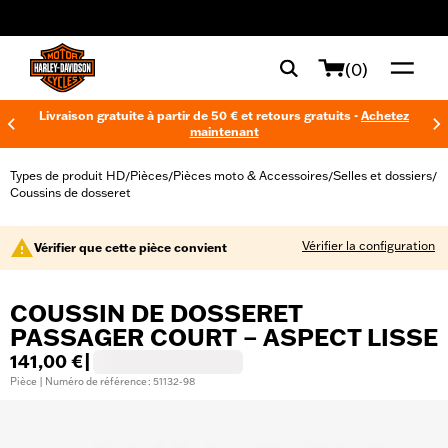
web accessibility
(0)
Livraison gratuite à partir de 50 € et retours gratuits -
Achetez
maintenant
Types de produit HD
Pièces
Pièces moto & Accessoires
Selles et dossiers
/
/
/
/
Coussins de dosseret
Vérifier la configuration
Vérifier que cette pièce convient
COUSSIN DE DOSSERET
PASSAGER COURT – ASPECT LISSE
141,00 €
|
Pièce | Numéro de référence : 51132-98