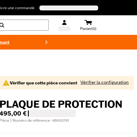
ivre une commande
Panier(0)
enant
Maillots 
Vérifier la configuration
Vérifier que cette pièce convient
PLAQUE DE PROTECTION
495,00 €
|
Pièce | Numéro de référence : 49000191