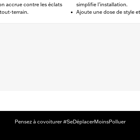
ion accrue contre les éclats
simplifie l’installation.
tout-terrain.
Ajoute une dose de style et
50S de 2021 à 2023.
atériel et instructions d'installation
- Rendez-vous sur
www.h-d.com/warranty
pour plus de détai
Pensez à covoiturer #SeDéplacerMoinsPolluer