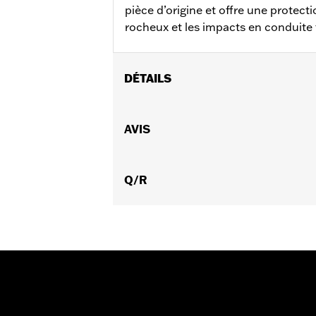
pièce d’origine et offre une protect
rocheux et les impacts en conduite 
DÉTAILS
Convient aux modèles RA1250 et RA12
Instructions d’installation
AVIS
Vendu à l'unité:
Chaque
Matière:
aluminium
Dans la boîte:
Q/R
Plaque de protection, m
GARANTIE:
Garantie limitée d'un an 