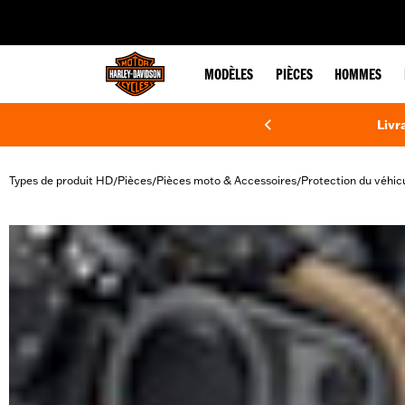
web accessibility
MODÈLES
PIÈCES
HOMMES
Livr
Types de produit HD
Pièces
Pièces moto & Accessoires
Protection du véhic
/
/
/