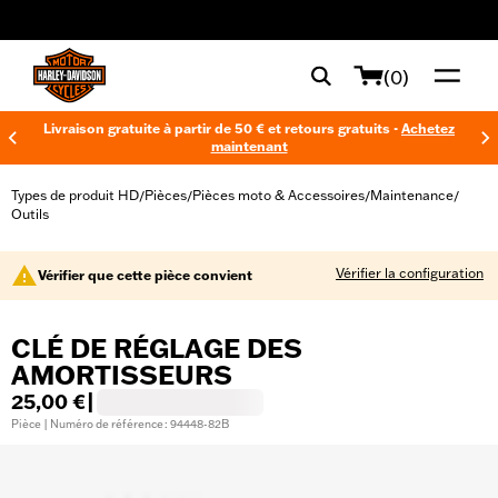
web accessibility
(0)
Livraison gratuite à partir de 50 € et retours gratuits -
Achetez
maintenant
Types de produit HD
Pièces
Pièces moto & Accessoires
Maintenance
/
/
/
/
Outils
Vérifier la configuration
Vérifier que cette pièce convient
CLÉ DE RÉGLAGE DES
AMORTISSEURS
25,00 €
|
Pièce | Numéro de référence : 94448-82B