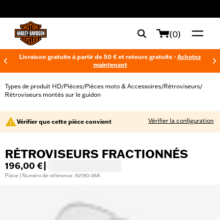
web accessibility
(0)
Livraison gratuite à partir de 50 € et retours gratuits -
Achetez
maintenant
Types de produit HD
Pièces
Pièces moto & Accessoires
Rétroviseurs
/
/
/
/
Rétroviseurs montés sur le guidon
Vérifier la configuration
Vérifier que cette pièce convient
RÉTROVISEURS FRACTIONNÉS
196,00 €
|
Pièce | Numéro de référence : 92190-06A