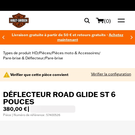
web accessibility
(0)
Livraison gratuite à partir de 50 € et retours gratuits -
Achetez
maintenant
Types de produit HD
Pièces
Pièces moto & Accessoires
/
/
/
Pare-brise & Déflecteur
Pare-brise
/
Vérifier la configuration
Vérifier que cette pièce convient
DÉFLECTEUR ROAD GLIDE ST 6
POUCES
380,00 €
|
Pièce | Numéro de référence : 57400526