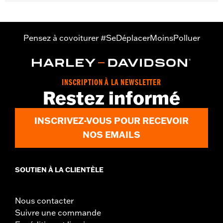
Largeur:
26.75 Inches
Dans la boîte:
Pare-brise uniquement
Hauteur totale du pare-brise:
6.0
Pensez à covoiturer #SeDéplacerMoinsPolluer
INSCRIPTION À LA NEWSLETTER
Restez informé
INSCRIVEZ-VOUS POUR RECEVOIR
NOS EMAILS
SOUTIEN À LA CLIENTÈLE
Nous contacter
Suivre une commande