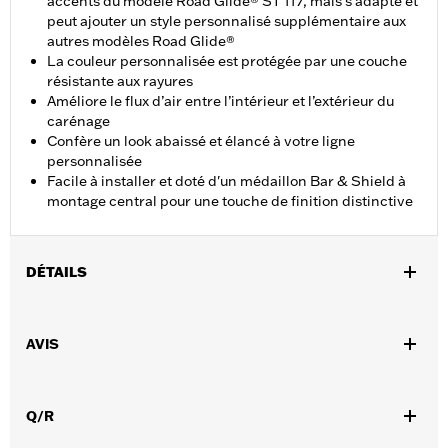
accents du modèle Road Glide® ST 117, mais s'adapte et
peut ajouter un style personnalisé supplémentaire aux
autres modèles Road Glide®
La couleur personnalisée est protégée par une couche
résistante aux rayures
Améliore le flux d’air entre l’intérieur et l’extérieur du
carénage
Confère un look abaissé et élancé à votre ligne
personnalisée
Facile à installer et doté d'un médaillon Bar & Shield à
montage central pour une touche de finition distinctive
DÉTAILS
Convient aux modèles Road Glide® de 2015 à 2024 (sauf
FLTRXSE à partir de 2023, FLTRX et FLTRXSTSE à partir de
AVIS
2024) et FLTRT de 2023 à 2025.
Instructions d’installation
Vendu à l'unité:
Chaque
Q/R
Matière:
Polycarbonate à revêtement dur