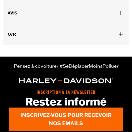
Convient aux modèles VRSC™ de 2006 à 2007.
Position sur la moto:
Avant
AVIS
Vendu à l'unité:
Paire
Dans la boîte:
Un ensemble de plaquettes de frein
Q/R
Pensez à covoiturer #SeDéplacerMoinsPolluer
INSCRIPTION À LA NEWSLETTER
Restez informé
INSCRIVEZ-VOUS POUR RECEVOIR
NOS EMAILS