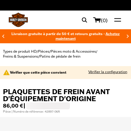
web accessibility
(0)
Livraison gratuite à partir de 50 € et retours gratuits -
Achetez
maintenant
Types de produit HD
Pièces
Pièces moto & Accessoires
/
/
/
Freins & Suspensions
Patins de pédale de frein
/
Vérifier la configuration
Vérifier que cette pièce convient
PLAQUETTES DE FREIN AVANT
D'ÉQUIPEMENT D'ORIGINE
86,00 €
|
Pièce | Numéro de référence : 42897-06A