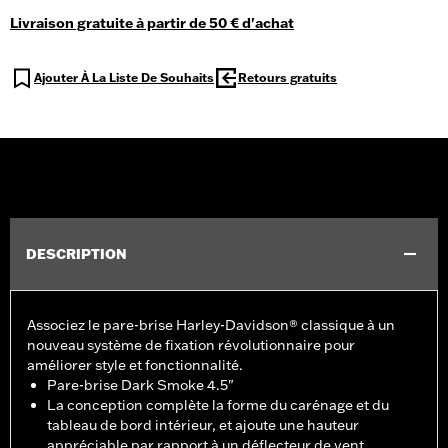
Livraison gratuite à partir de 50 € d'achat
Ajouter À La Liste De Souhaits
Retours gratuits
DESCRIPTION
Associez le pare-brise Harley-Davidson® classique à un
nouveau système de fixation révolutionnaire pour
améliorer style et fonctionnalité.
Pare-brise Dark Smoke 4.5"
La conception complète la forme du carénage et du
tableau de bord intérieur, et ajoute une hauteur
appréciable par rapport à un déflecteur de vent