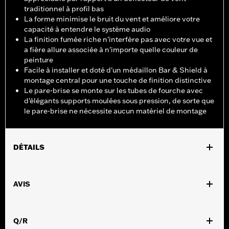
traditionnel à profil bas
La forme minimise le bruit du vent et améliore votre
capacité à entendre le système audio
La finition fumée riche n'interfère pas avec votre vue et
a fière allure associée à n'importe quelle couleur de
peinture
Facile à installer et doté d'un médaillon Bar & Shield à
montage central pour une touche de finition distinctive
Le pare-brise se monte sur les tubes de fourche avec
d'élégants supports moulées sous pression, de sorte que
le pare-brise ne nécessite aucun matériel de montage
DÉTAILS
Convient aux modèles Electra Glide®, Street Glide® et Trike de
1996 à 2013. Incompatible avec le système de navigation GPS
AVIS
zumo 550, les sacoches ou les pochettes de pare-brise.
Instructions d’installation
Vendu à l'unité:
Chaque
Q/R
Matière:
Polycarbonate à revêtement dur