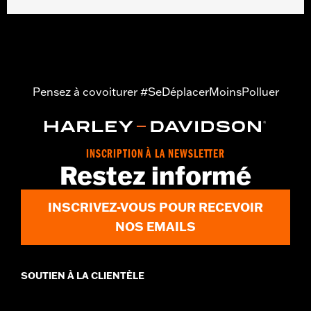
Largeur:
21.6 Inches
Dans la boîte:
Pare-brise uniquement
Unité de mesure de largeur du matériau:
Pouces
Hauteur totale du pare-brise:
4.5
Unité de mesure de hauteur totale du pare-brise:
Pouces
Pensez à covoiturer #SeDéplacerMoinsPolluer
INSCRIPTION À LA NEWSLETTER
Restez informé
INSCRIVEZ-VOUS POUR RECEVOIR
NOS EMAILS
SOUTIEN À LA CLIENTÈLE