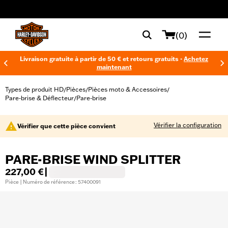
web accessibility
(0)
Livraison gratuite à partir de 50 € et retours gratuits -
Achetez
maintenant
Types de produit HD
Pièces
Pièces moto & Accessoires
/
/
/
Pare-brise & Déflecteur
Pare-brise
/
Vérifier la configuration
Vérifier que cette pièce convient
PARE-BRISE WIND SPLITTER
227,00 €
|
Pièce | Numéro de référence : 57400091