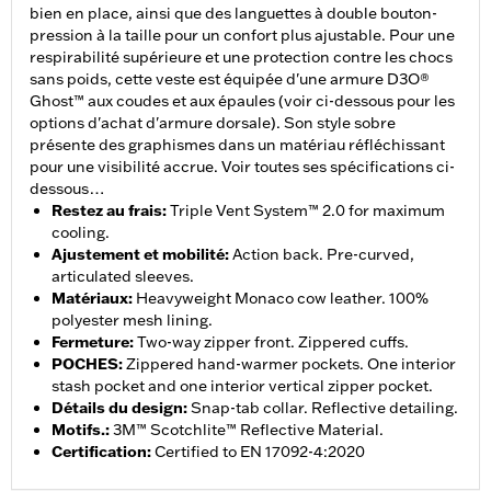
bien en place, ainsi que des languettes à double bouton-
pression à la taille pour un confort plus ajustable. Pour une
respirabilité supérieure et une protection contre les chocs
sans poids, cette veste est équipée d'une armure D3O®
Ghost™ aux coudes et aux épaules (voir ci-dessous pour les
options d'achat d'armure dorsale). Son style sobre
présente des graphismes dans un matériau réfléchissant
pour une visibilité accrue. Voir toutes ses spécifications ci-
dessous…
Restez au frais
:
Triple Vent System™ 2.0 for maximum
cooling.
Ajustement et mobilité
:
Action back. Pre-curved,
articulated sleeves.
Matériaux
:
Heavyweight Monaco cow leather. 100%
polyester mesh lining.
Fermeture
:
Two-way zipper front. Zippered cuffs.
POCHES
:
Zippered hand-warmer pockets. One interior
stash pocket and one interior vertical zipper pocket.
Détails du design
:
Snap-tab collar. Reflective detailing.
Motifs.
:
3M™ Scotchlite™ Reflective Material.
Certification
:
Certified to EN 17092-4:2020