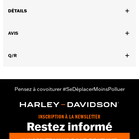
DÉTAILS
Sexe:
Hommes
,
AVIS
Caractéristiques fonctionnelles:
Ventilé
Dos extensible -
,
,
Basique
Fermeture éclair à double sens sur le devant
Poches
,
,
,
zippées
Fermeture éclair intérieure
Poches de protection
Q/R
Réfléchissant
GARANTIE:
3 year limited warranty – Go to
www.h-
d.com/warranty
for full details
Jacket Style:
Triple Vent
Origine:
Imported
Pensez à covoiturer #SeDéplacerMoinsPolluer
INSCRIPTION À LA NEWSLETTER
Restez informé