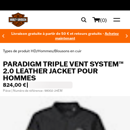
web accessibility
(0)
Livraison gratuite à partir de 50 € et retours gratuits -
Achetez
maintenant
Types de produit HD
Hommes
Blousons en cuir
/
/
PARADIGM TRIPLE VENT SYSTEM™
2.0 LEATHER JACKET POUR
HOMMES
824,00 €
|
Pièce | Numéro de référence : 98002-24EM