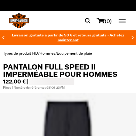
web accessibility
(0)
Livraison gratuite à partir de 50 € et retours gratuits -
Achetez
maintenant
Types de produit HD
Hommes
Équipement de pluie
/
/
PANTALON FULL SPEED II
IMPERMÉABLE POUR HOMMES
122,00 €
|
Pièce | Numéro de référence : 98106-23VM