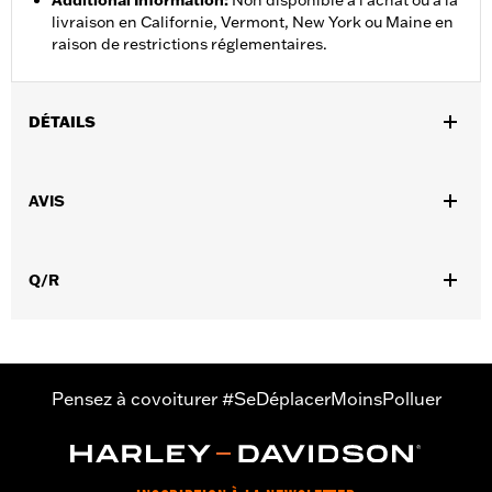
Additional Information
:
Non disponible à l’achat ou à la
livraison en Californie, Vermont, New York ou Maine en
raison de restrictions réglementaires.
DÉTAILS
Sexe:
Hommes
,
AVIS
Caractéristiques fonctionnelles:
Imperméable à l’eau
,
,
,
Respirable
Coutures scellées
Tour de taille ajustable
,
,
Fermeture éclair intérieure
Réfléchissant
Poches zippées
Q/R
Imperméable à l’eau:
Oui
Pant Style:
Traditional
Shop To Be:
Dry
Material:
Nylon
Pensez à covoiturer #SeDéplacerMoinsPolluer