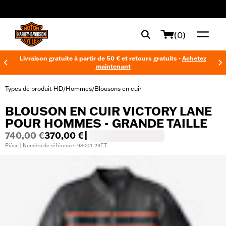
web accessibility
(0)
Livraison gratuite à partir de 50 € et retours gratuits -
Achetez
maintenant
Types de produit HD
Hommes
Blousons en cuir
/
/
BLOUSON EN CUIR VICTORY LANE
POUR HOMMES - GRANDE TAILLE
740,00 €
370,00 €
|
Pièce | Numéro de référence : 98004-23ET