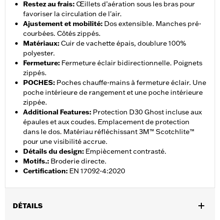
Restez au frais
:
Œillets d’aération sous les bras pour
favoriser la circulation de l'air.
Ajustement et mobilité
:
Dos extensible. Manches pré-
courbées. Côtés zippés.
Matériaux
:
Cuir de vachette épais, doublure 100%
polyester.
Fermeture
:
Fermeture éclair bidirectionnelle. Poignets
zippés.
POCHES
:
Poches chauffe-mains à fermeture éclair. Une
poche intérieure de rangement et une poche intérieure
zippée.
Additional Features
:
Protection D30 Ghost incluse aux
épaules et aux coudes. Emplacement de protection
dans le dos. Matériau réfléchissant 3M™ Scotchlite™
pour une visibilité accrue.
Détails du design
:
Empiècement contrasté.
Motifs.
:
Broderie directe.
Certification
:
EN 17092-4:2020
DÉTAILS