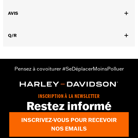
Sexe:
Hommes
,
AVIS
Caractéristiques fonctionnelles:
Ventilé
Dos extensible -
,
,
Basique
Fermeture éclair à double sens sur le devant
Poches
,
,
,
zippées
Fermeture éclair intérieure
Protection inclue
Poches
,
Q/R
de protection
Réfléchissant
GARANTIE:
Garantie limitée de 3 ans - Rendez-vous sur
www.h-
d.com/warranty
pour plus de détails
Jacket Style:
Moto
Origine:
Importé
Pensez à covoiturer #SeDéplacerMoinsPolluer
INSCRIPTION À LA NEWSLETTER
Restez informé
INSCRIVEZ-VOUS POUR RECEVOIR
NOS EMAILS