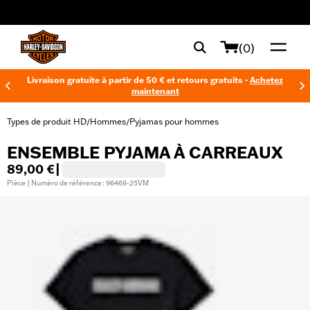
web accessibility
(0)
Livraison gratuite à partir de 50 € et retours gratuits -
Achetez
maintenant
Types de produit HD
Hommes
Pyjamas pour hommes
/
/
ENSEMBLE PYJAMA À CARREAUX
89,00 €
|
Pièce | Numéro de référence : 96469-25VM