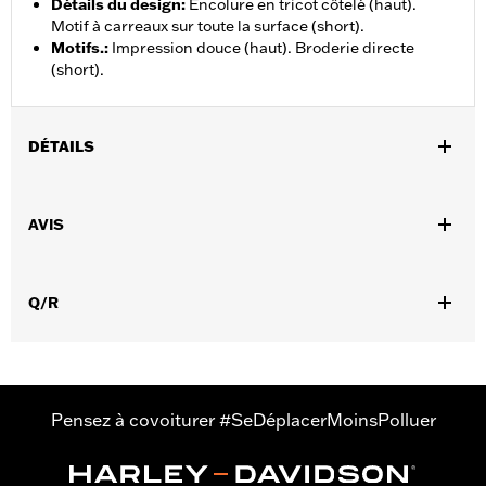
Détails du design
:
Encolure en tricot côtelé (haut).
Motif à carreaux sur toute la surface (short).
Motifs.
:
Impression douce (haut). Broderie directe
(short).
DÉTAILS
Sexe:
Hommes
AVIS
GARANTIE:
Garantie limitée de 2 ans – Rendez-vous sur
www.h-
d.com/warranty
pour plus de détails
Origine:
Importé
Q/R
Pensez à covoiturer #SeDéplacerMoinsPolluer