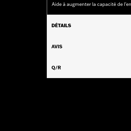
Aide à augmenter la capacité de l'e
DÉTAILS
Convient aux modèles à moteur Twin C
modèles FXDLS, FLSS, FLSTFBS et FX
AVIS
hydraulique, ou FLHTCUL et FLHTKL de
Screamin' Eagle P/N 37000026.
Vendu à l'unité:
Q/R
Chaque
Dans la boîte:
Ressort d'embrayage 
Produits Screamin’ Eagle® confor
sur tous les véhicules applicable