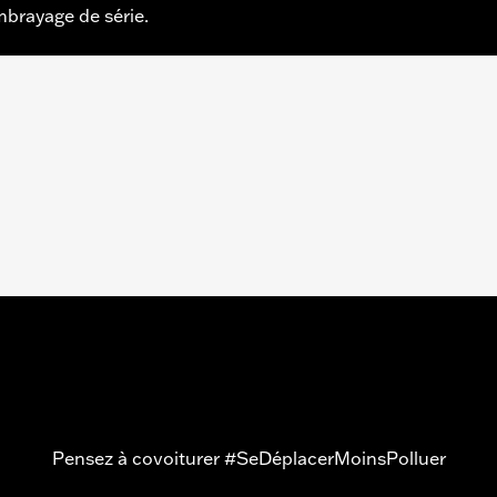
mbrayage de série.
am de 1999 à 2017 et modèles à moteur Evolution® 1340 de
SE de 2016 à 2017 ou CVO™ Touring de 2013 à 2016 équi
 2015 à 2016, Touring et Trike de 2014 à 2016 équipés d'u
uniquement
mes aux normes de 50 États aux USA. Conforme aux normes 
s, y compris ceux qui sont équipés de contrôles de pollution
Pensez à covoiturer #SeDéplacerMoinsPolluer