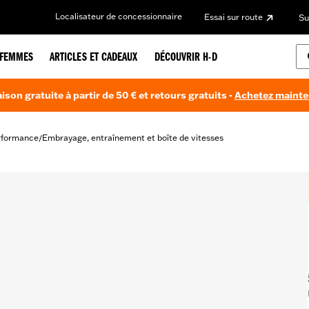
Localisateur de concessionnaire
Essai sur route
Su
FEMMES
ARTICLES ET CADEAUX
DÉCOUVRIR H-D
aison gratuite à partir de 50 € et retours gratuits -
Achetez maint
rformance
Embrayage, entraînement et boîte de vitesses
/