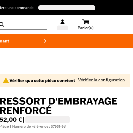
ivre une commande
Panier(0)
enant
Maillots 
Vérifier la configuration
Vérifier que cette pièce convient
RESSORT D'EMBRAYAGE
RENFORCÉ
52,00 €
|
Pièce | Numéro de référence : 37951-98