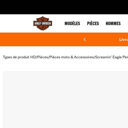
web accessibility
MODÈLES
PIÈCES
HOMMES
Livr
Types de produit HD
Pièces
Pièces moto & Accessoires
Screamin’ Eagle Pe
/
/
/