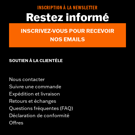
Matière:
aluminium
INSCRIPTION À LA NEWSLETTER
Dans la boîte:
Ensemble de verrous rotatifs et rondelles plates
Restez informé
pour l'installation
GARANTIE:
,,,,,,,,,,,,,,,,,,,,,,,,,,,,,,,,,,,,,,,,,,,,,,,,,,,,,,,,,,,,,,,
INSCRIVEZ-VOUS POUR RECEVOIR
NOS EMAILS
SOUTIEN À LA CLIENTÈLE
Nous contacter
Suivre une commande
Expédition et livraison
Retours et échanges
Questions fréquentes (FAQ)
Déclaration de conformité
Offres