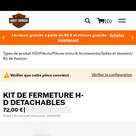
web accessibility
(0)
Livraison gratuite à partir de 50 € et retours gratuits -
Achetez
maintenant
Types de produit HD
Pièces
Pièces moto & Accessoires
Selles et dossiers
/
/
/
/
Kit de fixation
Vérifier la configuration
Vérifier que cette pièce convient
KIT DE FERMETURE H-
D DETACHABLES
72,00 €
|
Pièce | Numéro de référence : 12600036