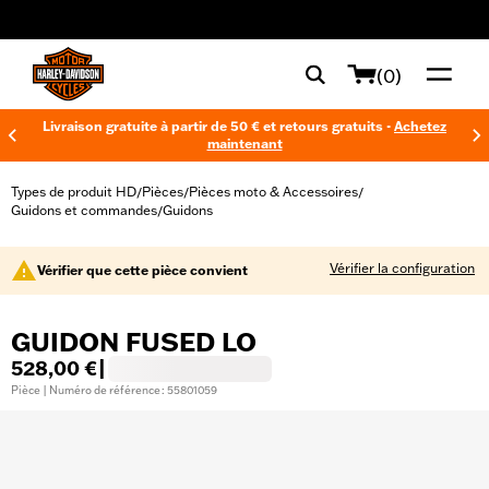
web accessibility
(0)
Livraison gratuite à partir de 50 € et retours gratuits -
Achetez
maintenant
Types de produit HD
Pièces
Pièces moto & Accessoires
/
/
/
Guidons et commandes
Guidons
/
Vérifier la configuration
Vérifier que cette pièce convient
GUIDON FUSED LO
528,00 €
|
Pièce | Numéro de référence : 55801059