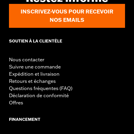
Matière:
Acier
INSCRIVEZ-VOUS POUR RECEVOIR
Dans la boîte:
Guidon et instructions d'installation
Recul:
5.6
NOS EMAILS
Unité de mesure de recul:
Pouces
Unité de mesure de rehaussement:
Pouces
Bout à bout:
29.3
SOUTIEN À LA CLIENTÈLE
Unité de mesure de bout à bout:
Pouces
NOTES:
Le montage de certains guidons et rehausseurs peut
Nous contacter
nécessiter le changement des câbles d’embrayage et/ou
d'accélérateur ainsi que des durites de frein sur certains
Suivre une commande
modèles. La hauteur du guidon est réglementée dans de
Expédition et livraison
nombreux pays. Vérifiez la législation locale pour vous
Retours et échanges
assurer que votre moto est conforme à la
Questions fréquentes (FAQ)
réglementation en vigueur.
Déclaration de conformité
Offres
FINANCEMENT