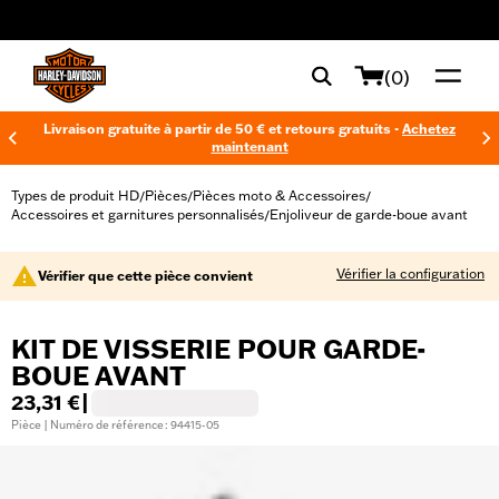
web accessibility
(0)
Livraison gratuite à partir de 50 € et retours gratuits -
Achetez
maintenant
Types de produit HD
Pièces
Pièces moto & Accessoires
/
/
/
Accessoires et garnitures personnalisés
Enjoliveur de garde-boue avant
/
Vérifier la configuration
Vérifier que cette pièce convient
KIT DE VISSERIE POUR GARDE-
BOUE AVANT
23,31 €
|
Pièce | Numéro de référence : 94415-05