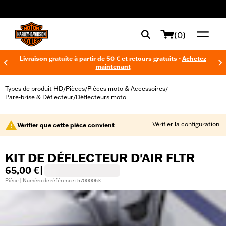
web accessibility
(0)
Livraison gratuite à partir de 50 € et retours gratuits -
Achetez
maintenant
Types de produit HD
Pièces
Pièces moto & Accessoires
/
/
/
Pare-brise & Déflecteur
Déflecteurs moto
/
Vérifier la configuration
Vérifier que cette pièce convient
KIT DE DÉFLECTEUR D'AIR FLTR
65,00 €
|
Pièce | Numéro de référence : 57000063