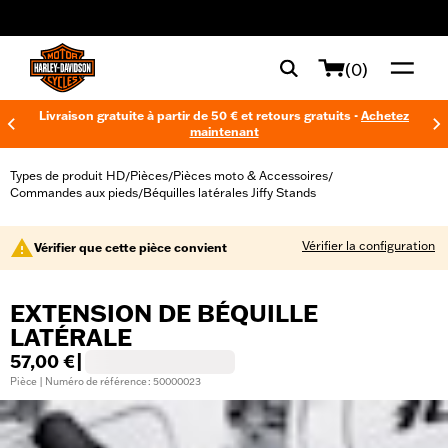
web accessibility
(0)
Livraison gratuite à partir de 50 € et retours gratuits -
Achetez
maintenant
Types de produit HD
Pièces
Pièces moto & Accessoires
/
/
/
Commandes aux pieds
Béquilles latérales Jiffy Stands
/
Vérifier la configuration
Vérifier que cette pièce convient
EXTENSION DE BÉQUILLE
LATÉRALE
57,00 €
|
Pièce | Numéro de référence : 50000023