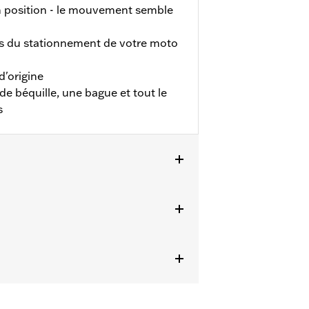
en position - le mouvement semble
rs du stationnement de votre moto
d'origine
 béquille, une bague et tout le
s
odèles FLS, FLSS, FLSTFB, FLSTFBS,
e, Burst ou des plateaux pilote