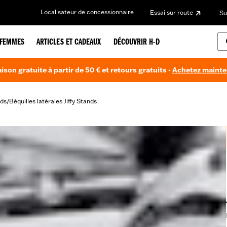
Localisateur de concessionnaire
Essai sur route
Su
FEMMES
ARTICLES ET CADEAUX
DÉCOUVRIR H-D
aison gratuite à partir de 50 € et retours gratuits -
Achetez maint
ds
Béquilles latérales Jiffy Stands
/