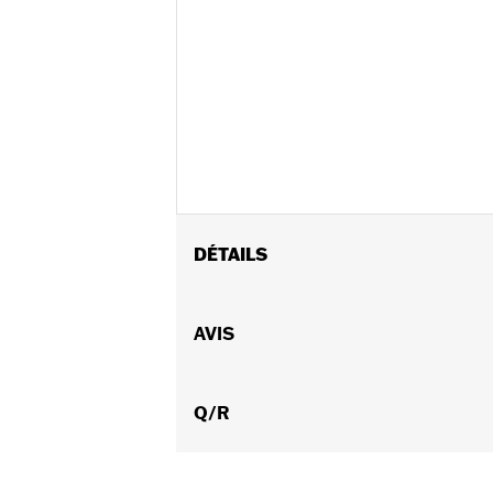
DÉTAILS
Convient aux modèles Softail de 200
FLSTN et FLSTNSE de 2015 à 2017. Ne 
AVIS
réf. 50500158.
Instructions d’installation
Vendu à l'unité:
Q/R
Chaque
Dans la boîte:
Protection de béquille