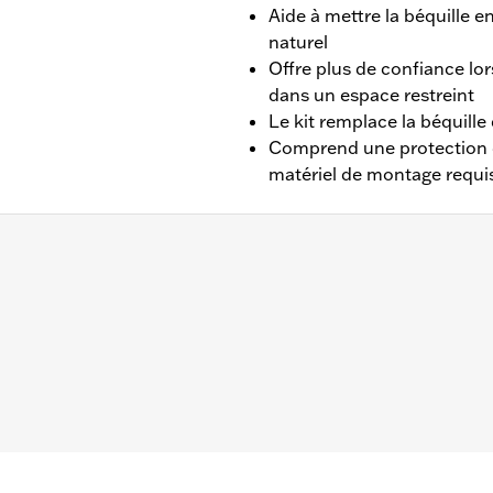
Aide à mettre la béquille 
naturel
Offre plus de confiance lo
dans un espace restreint
Le kit remplace la béquille 
Comprend une protection de
matériel de montage requi
7 à 2017 (sauf FXSB, FXSBSE et FXSE). De série sur les m
convient pas aux modèles équipés des marchepieds Defianc
, bague et tout le matériel de montage requis