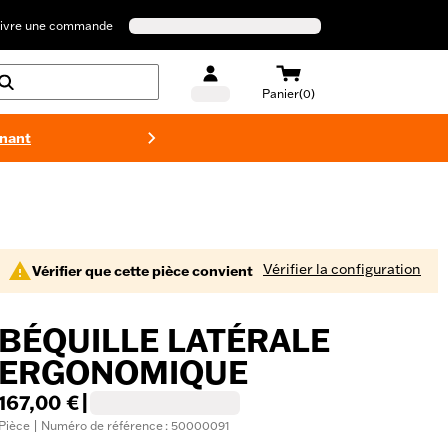
ivre une commande
Panier(0)
enant
Maillots 
Vérifier la configuration
Vérifier que cette pièce convient
BÉQUILLE LATÉRALE
ERGONOMIQUE
167,00 €
|
Pièce | Numéro de référence : 50000091