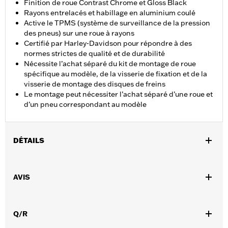
Finition de roue Contrast Chrome et Gloss Black
Rayons entrelacés et habillage en aluminium coulé
Active le TPMS (système de surveillance de la pression
des pneus) sur une roue à rayons
Certifié par Harley-Davidson pour répondre à des
normes strictes de qualité et de durabilité
Nécessite l’achat séparé du kit de montage de roue
spécifique au modèle, de la visserie de fixation et de la
visserie de montage des disques de freins
Le montage peut nécessiter l’achat séparé d’une roue et
d’un pneu correspondant au modèle
DÉTAILS
Convient aux modèles FLTRXSE de 2018 à 2022. Les modèles
FLTRXSE 2018-20 nécessitent l'achat séparé du capteur TPMS
AVIS
P/N 42300145, tandis que les modèles japonais nécessitent la
référence P/N 42300146.
Instructions d’installation
Q/R
Position sur la moto:
Avant