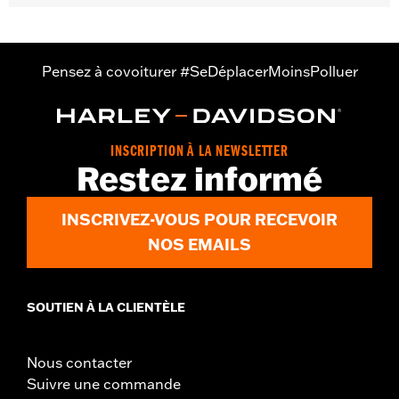
Vendu séparément:
Kit d'installation de roue et matériel de
disque
Vendu à l'unité:
Chaque
Matière:
Aluminium coulé
Pensez à covoiturer #SeDéplacerMoinsPolluer
Dans la boîte:
Roue et instructions d’installation
Taille de jante:
21
INSCRIPTION À LA NEWSLETTER
Restez informé
INSCRIVEZ-VOUS POUR RECEVOIR
NOS EMAILS
SOUTIEN À LA CLIENTÈLE
Nous contacter
Suivre une commande