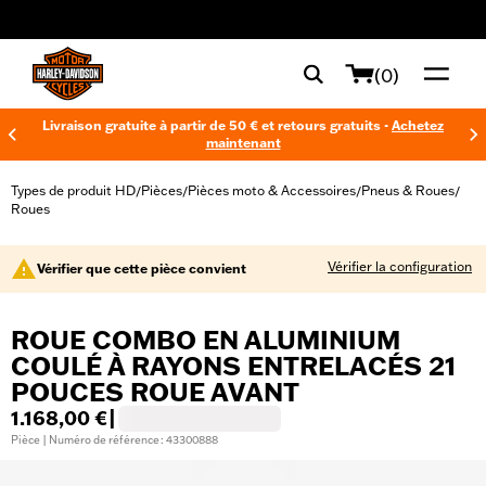
web accessibility
(0)
Livraison gratuite à partir de 50 € et retours gratuits -
Achetez
maintenant
Types de produit HD
Pièces
Pièces moto & Accessoires
Pneus & Roues
/
/
/
/
Roues
Vérifier la configuration
Vérifier que cette pièce convient
ROUE COMBO EN ALUMINIUM
COULÉ À RAYONS ENTRELACÉS 21
POUCES ROUE AVANT
1.168,00 €
|
Pièce | Numéro de référence : 43300888