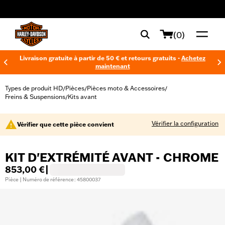
web accessibility
(0)
Livraison gratuite à partir de 50 € et retours gratuits -
Achetez
maintenant
Types de produit HD
Pièces
Pièces moto & Accessoires
/
/
/
Freins & Suspensions
Kits avant
/
Vérifier la configuration
Vérifier que cette pièce convient
KIT D'EXTRÉMITÉ AVANT - CHROME
853,00 €
|
Pièce | Numéro de référence : 45800037