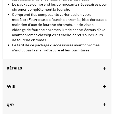
Le package comprend les composants nécessaires pour
chromer complètement la fourche
Comprend (les composants varient selon votre
modèle) : Fourreaux de fourche chromés, kit d'écrous de
maintien d'axe de fourche chromés, kit de vis de
vidange de fourche chromés, kit de cache-écrous d'axe
avant chromés classiques et cache-écrous supérieurs
de fourche chromés
Le tarif de ce package d’accessoires avant chromés
n'inclut pas la main-d'œuvre et les fournitures
DÉTAILS
Convient aux modèles Touring de 2014 à 2025 (sauf FLHXSE,
FLTRXSE à partir de 2023, FLHX, FLTRX à partir de 2024,
AVIS
FLTRXSTSE de 2024 et FLHXU et FLTRXRRSE à partir de 2025).
Vendu à l'unité:
Chaque
Dans la boîte:
Fourreaux de fourche chromés, caches de
Q/R
fourreau supérieur de fourche chromés et caches d'écrous d'axe