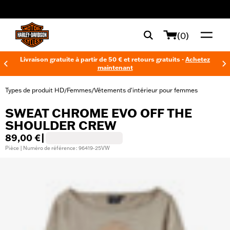
web accessibility
(0)
Livraison gratuite à partir de 50 € et retours gratuits -
Achetez
maintenant
Types de produit HD
Femmes
Vêtements d'intérieur pour femmes
/
/
SWEAT CHROME EVO OFF THE
SHOULDER CREW
89,00 €
|
Pièce | Numéro de référence : 96419-25VW