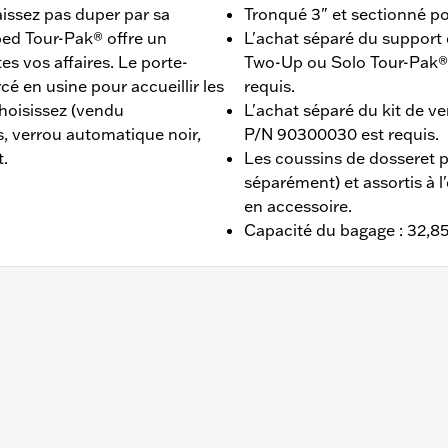
issez pas duper par sa
Tronqué 3" et sectionné po
ed Tour-Pak® offre un
L'achat séparé du suppor
s vos affaires. Le porte-
Two-Up ou Solo Tour-Pak® e
 en usine pour accueillir les
requis.
hoisissez (vendu
L'achat séparé du kit de v
, verrou automatique noir,
P/N 90300030 est requis.
t.
Les coussins de dosseret 
séparément) et assortis à l
en accessoire.
Capacité du bagage : 32,85 
 Glide®, Street Glide®, Electra Glide® Standard, et à cer
L'achat séparé d'un support de montage pour Tour-Pak® so
uis. L’achat séparé du kit de verrouillage Tour-Pak P/N 903
èles FLHX, FLTRX, FLTRXSTSE à partir de 2024 et les mo
 P/N 53001105A. Les modèles FLTRXSTSE et FLHXSTSE 2026 n