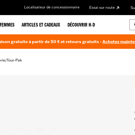
Localisateur de concessionnaire
Essai sur route
Su
FEMMES
ARTICLES ET CADEAUX
DÉCOUVRIR H-D
aison gratuite à partir de 50 € et retours gratuits -
Achetez maint
rie
Tour-Pak
/