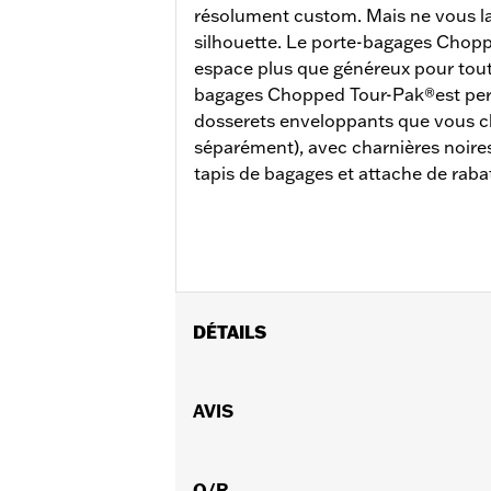
résolument custom. Mais ne vous la
silhouette. Le porte-bagages Chopp
espace plus que généreux pour toute
bagages Chopped Tour-Pak®est percé
dosserets enveloppants que vous c
séparément), avec charnières noires
tapis de bagages et attache de raba
DÉTAILS
Convient aux modèles Road King®, Road
(sauf FLTRXRRSE à partir de 2025). 
AVIS
et d'un kit de fixation adapté est req
FLHXSE et FLTRXSE de 2023, les mod
l’achat séparé du kit d’entretoises
Q/R