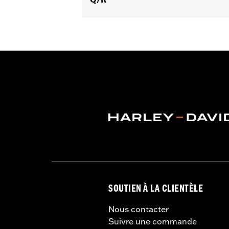
d’un kit de conversion P/N 54000383.
Instructions d’installation
Capacité:
3285 Cubic inch
Hauteur:
10.7 Inches
Vendu à l'unité:
Chaque
Longueur:
21.6 Inches
Largeur:
25.9 Inches
GARANTIE:
Garantie limitée d'un an 
SOUTIEN À LA CLIENTÈLE
Nous contacter
Suivre une commande