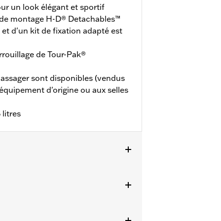
ur un look élégant et sportif
t de montage H-D® Detachables™
t d'un kit de fixation adapté est
errouillage de Tour-Pak®
passager sont disponibles (vendus
'équipement d'origine ou aux selles
litres
tains modèles CVO™ à partir de 2014
lo ou duo amovible H-D® Detachables™
00030 est nécessaire. Les modèles
dèles FLHXSTSE de 2024 nécessitent
écessitent l’achat supplémentaire