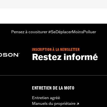
 Les modèles Limited de 2026 n’utiliseront pas le Chopped
Pensez à covoiturer #SeDéplacerMoinsPolluer
- Rendez-vous sur
www.h-d.com/warranty
pour plus de détai
INSCRIPTION À LA NEWSLETTER
Restez informé
ENTRETIEN DE LA MOTO
Entretien agréé
Manuels du propriétaire