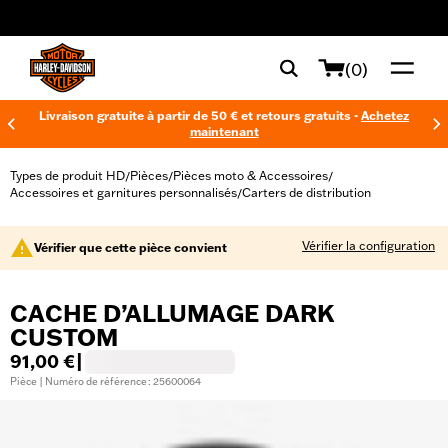
web accessibility
(0)
Livraison gratuite à partir de 50 € et retours gratuits -
Achetez
maintenant
Types de produit HD
Pièces
Pièces moto & Accessoires
/
/
/
Accessoires et garnitures personnalisés
Carters de distribution
/
Vérifier la configuration
Vérifier que cette pièce convient
CACHE D’ALLUMAGE DARK
CUSTOM
91,00 €
|
Pièce | Numéro de référence : 25600064