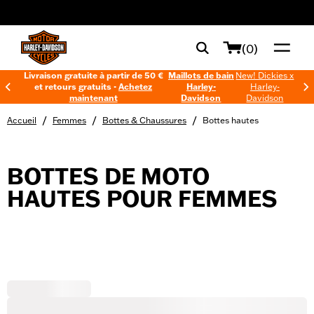
web accessibility
(0)
Livraison gratuite à partir de 50 €
Maillots de bain
New! Dickies x
et retours gratuits -
Achetez
Harley-
Harley-
maintenant
Davidson
Davidson
/
/
/
Accueil
Femmes
Bottes & Chaussures
Bottes hautes
BOTTES DE MOTO
HAUTES POUR FEMMES