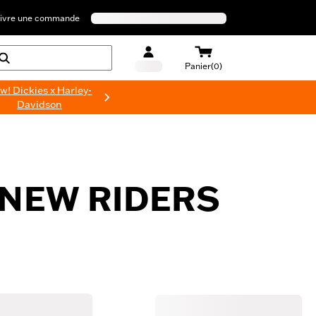
ivre une commande
Panier(0)
w! Dickies x Harley-
Davidson
NEW RIDERS