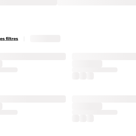
|
s filtres