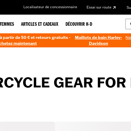
Localisateur de concessionnaire
Essai sur route
Su
FEMMES
ARTICLES ET CADEAUX
DÉCOUVRIR H-D
à partir de 50 € et retours gratuits -
Maillots de bain Harley-
Ne
chetez maintenant
Davidson
CYCLE GEAR FOR 