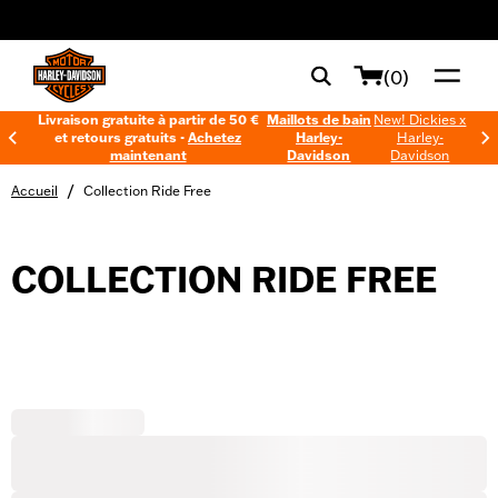
web accessibility
(0)
Livraison gratuite à partir de 50 €
Maillots de bain
New! Dickies x
et retours gratuits -
Achetez
Harley-
Harley-
maintenant
Davidson
Davidson
/
Accueil
Collection Ride Free
COLLECTION RIDE FREE