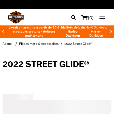
web accessibility
(0)
Livraison gratuite à partir de 50 €
Maillots de bain
New! Dickies x
et retours gratuits -
Achetez
Harley-
Harley-
maintenant
Davidson
Davidson
/
/
Accueil
Pièces moto & Accessoires
2022 Street Glide®
2022 STREET GLIDE®