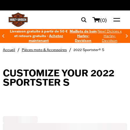
web accessibility
(0)
Livraison gratuite à partir de 50 €
Maillots de bain
New! Dickies x
et retours gratuits -
Achetez
Harley-
Harley-
maintenant
Davidson
Davidson
/
/
Accueil
Pièces moto & Accessoires
2022 Sportster® S
CUSTOMIZE YOUR 2022
SPORTSTER S