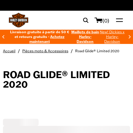
web accessibility
(0)
Livraison gratuite à partir de 50 €
Maillots de bain
New! Dickies x
et retours gratuits -
Achetez
Harley-
Harley-
maintenant
Davidson
Davidson
/
/
Accueil
Pièces moto & Accessoires
Road Glide® Limited 2020
ROAD GLIDE® LIMITED
2020